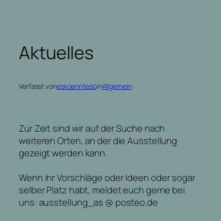
Zum
Inhalt
springen
Aktuelles
Verfasst von
eskoennteso
in
Allgemein
Zur Zeit sind wir auf der Suche nach
weiteren Orten, an der die Ausstellung
gezeigt werden kann.
Wenn ihr Vorschläge oder Ideen oder sogar
selber Platz habt, meldet euch gerne bei
uns: ausstellung_as @ posteo.de